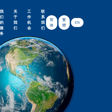
我
关
工
联
们
于
作
系
简
繁
的
我
机
我
EN
体
體
服
们
会
们
务